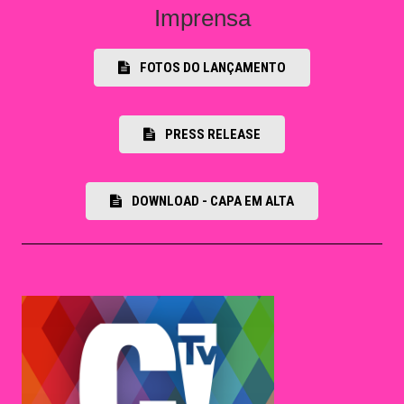
DOWNLOAD - CAPA EM ALTA
Revista Curta!
29 de janeiro de 2018