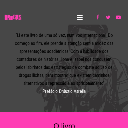
HOME
“Li este livro de uma só vez, num voo internacional. Do
começo ao fim, ele prende a atenção sem a aridez das
O LIVRO
apresentações acadêmicas. Com a habilidade dos
AS AUTORAS
contadores de histórias, Ilona e Isabel nos conduzem
pelos labirintos das estratégias de combate ao uso de
IMPRENSA
drogas ilícitas, para mostrar que existem caminhos
alternativos à repressão e ao aprisionamento”
MATERIAL PARA AULAS
Prefácio Dráuzio Varella
QUIZ
FIQUE POR DENTRO
O livro