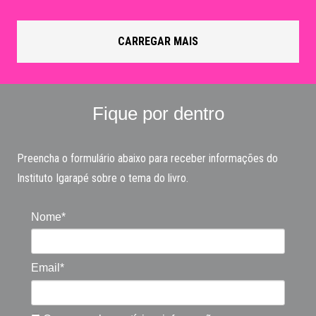
Preencha o formulário abaixo para receber informações do
Instituto Igarapé sobre o tema do livro.
Nome*
Email*
Quero receber notícias, informações e
mensagens relacionadas ao tema da obra.
CADASTRAR
Prometemos não utilizar suas informações de contato