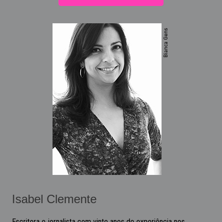
Isabel Clemente
Escritora e jornalista com vinte anos de experiência nos
principais veículos de comunicação do país, foi editora da
revista
Época
, onde trabalhou por quase 12 anos entre Rio e
Brasília. Denunciou e desvendou negócios escusos que a
burocracia queria esconder. De repórter a
correspondente internacional, traduziu em textos o que
estatísticas gritavam sem ninguém escutar. Explicou também