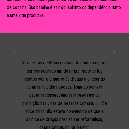
de cocaína. Sua batalha é sair do labirinto da dependência rumo
a uma vida produtiva.
“Leiam esse livro. É um puta romance. Vocês
vão adorar!”
Astrid Fontenelle
apresentadora do Saia Justa,
do canal GNT.